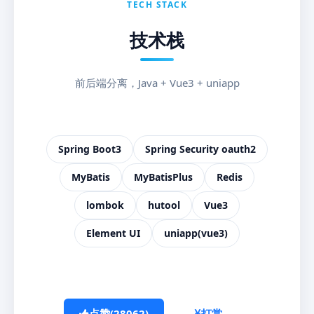
TECH STACK
技术栈
前后端分离，Java + Vue3 + uniapp
Spring Boot3
Spring Security oauth2
MyBatis
MyBatisPlus
Redis
lombok
hutool
Vue3
Element UI
uniapp(vue3)
点赞(
28062
)
打赏