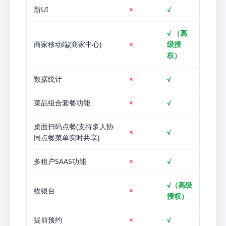
新UI
×
√
√ （高
商家移动端(商家中心)
×
级授
权）
数据统计
×
√
菜品组合套餐功能
×
√
桌面扫码点餐(支持多人协
×
√
同点餐菜单实时共享)
多租户SAAS功能
×
√
√（高级
收银台
×
授权）
提前预约
×
√