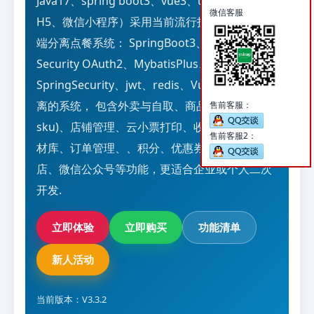
Java17、spring boot3、vue3、uniapp（支持
微信客服
H5、微信小程序）采用当前流行技术组合的前后
端分离点餐系统： SpringBoot3、Spring
Security OAuth2、MybatisPlus、
SpringSecurity、jwt、redis、Vue3的前后端分
离的系统， 包含外卖与自取、商品管理(多规格
售前客服：
sku)、店铺管理、云小票打印、收银台、图片素
售前客服2：
材库、订单管理、、积分、优惠券、充值、多门
店、微信公众号等功能，更适合企业或个人二次
开发.
立即体验
立即购买
功能清单
新人活动
当前版本：V3.3.2